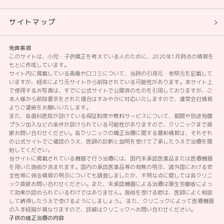
サイトマップ
免責事項
このサイトは、小児・子供矯正を考えている人のために、2020年1月時点の情報を
もとに作成しています。
サイト内に掲載している画像や口コミについて、当時の引用元・参照元を記載して
いますが、経年により元サイトから削除されている可能性があります。本サイト上
で使用するお写真は、すでに公式サイトで公開済のものを引用しておりますが、ご
本人様から削除要求をされた場合はすみやかに対応いたしますので、運営会社情報
よりご連絡をお願いいたします。
また、各歯科医院が設けている保証制度や無料サービスについて、期間や別途有償
プラン加入などの条件が設けられている可能性がありますので、クリニックまで直
接お問い合わせください。各クリニックの矯正治療に関する最新情報は、それぞれ
の公式サイトでご確認のうえ、医師の診断と説明を受けて了承したうえで治療を開
始してください。
当サイトに掲載されている機器で行う治療には、国内未承認医薬品または医療機器
を用いた施術が含まれます。国内の承認医薬品等の有無の明示、諸外国における安
全性等に係る情報の明示についても調査しましたが、不明な点に関しては各クリニ
ック直接お問い合わせください。また、未承認機器による治療は厚生労働省によっ
て効果が認められているわけではありません。施術を受ける際は、医師によく相談
して納得したうえで受けるようにしましょう。 また、クリニックによって医療機器
の入手経路が異なりますので、詳細はクリニックへお問い合わせください。
子供の矯正治療の内容