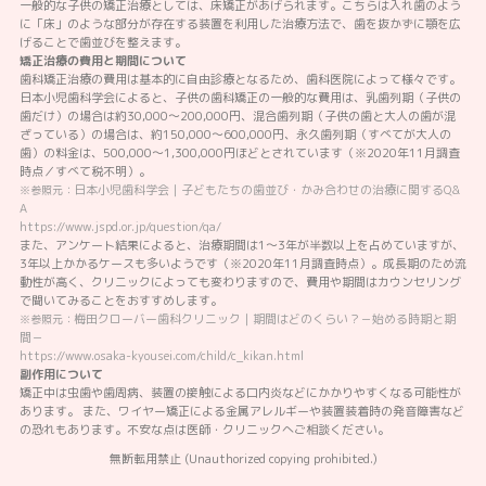
一般的な子供の矯正治療としては、床矯正があげられます。こちらは入れ歯のよう
に「床」のような部分が存在する装置を利用した治療方法で、歯を抜かずに顎を広
げることで歯並びを整えます。
矯正治療の費用と期間について
歯科矯正治療の費用は基本的に自由診療となるため、歯科医院によって様々です。
日本小児歯科学会によると、子供の歯科矯正の一般的な費用は、乳歯列期（子供の
歯だけ）の場合は約30,000～200,000円、混合歯列期（子供の歯と大人の歯が混
ざっている）の場合は、約150,000～600,000円、永久歯列期（すべてが大人の
歯）の料金は、500,000～1,300,000円ほどとされています（※2020年11月調査
時点／すべて税不明）。
日本小児歯科学会｜子どもたちの歯並び・かみ合わせの治療に関するQ&
※参照元：
A
https://www.jspd.or.jp/question/qa/
また、アンケート結果によると、治療期間は1～3年が半数以上を占めていますが、
3年以上かかるケースも多いようです（※2020年11月調査時点）。成長期のため流
動性が高く、クリニックによっても変わりますので、費用や期間はカウンセリング
で聞いてみることをおすすめします。
梅田クローバー歯科クリニック｜期間はどのくらい？－始める時期と期
※参照元：
間－
https://www.osaka-kyousei.com/child/c_kikan.html
副作用について
矯正中は虫歯や歯周病、装置の接触による口内炎などにかかりやすくなる可能性が
あります。 また、ワイヤー矯正による金属アレルギーや装置装着時の発音障害など
の恐れもあります。不安な点は医師・クリニックへご相談ください。
無断転用禁止 (Unauthorized copying prohibited.)