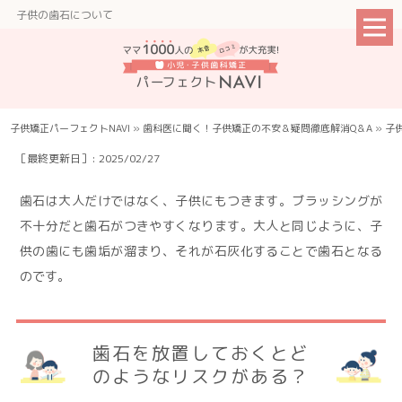
子供の歯石について
子供矯正パーフェクトNAVI
»
歯科医に聞く！子供矯正の不安＆疑問徹底解消Q＆A
»
子
［最終更新日］: 2025/02/27
歯石は大人だけではなく、子供にもつきます。ブラッシングが
不十分だと歯石がつきやすくなります。大人と同じように、子
供の歯にも歯垢が溜まり、それが石灰化することで歯石となる
のです。
歯石を放置しておくとど
のようなリスクがある？