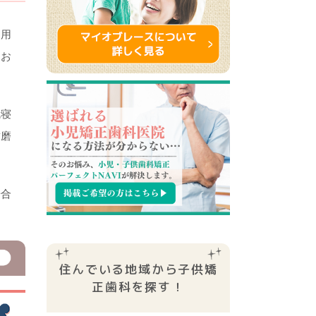
に用
、お
就寝
歯磨
場合
住んでいる地域から子供矯
正⻭科を探す！