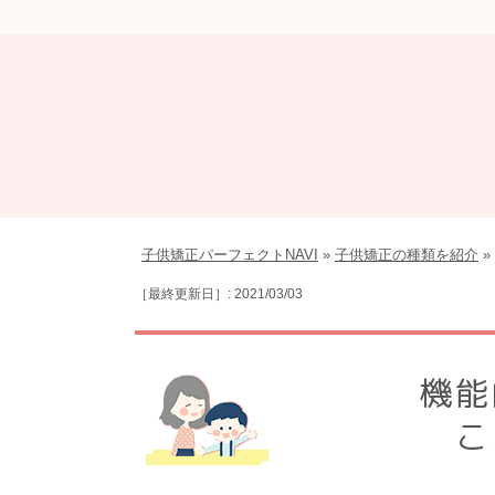
子供矯正パーフェクトNAVI
»
子供矯正の種類を紹介
»
［最終更新日］: 2021/03/03
機能
こ