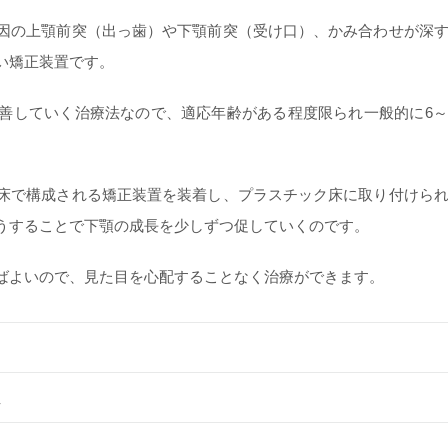
因の上顎前突（出っ歯）や下顎前突（受け口）、かみ合わせが深
い矯正装置です。
善していく治療法なので、適応年齢がある程度限られ一般的に6～
床で構成される矯正装置を装着し、プラスチック床に取り付けら
うすることで下顎の成長を少しずつ促していくのです。
ばよいので、見た目を心配することなく治療ができます。
位