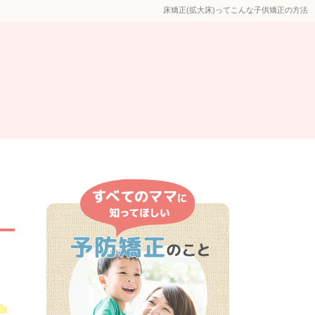
床矯正(拡大床)ってこんな子供矯正の方法