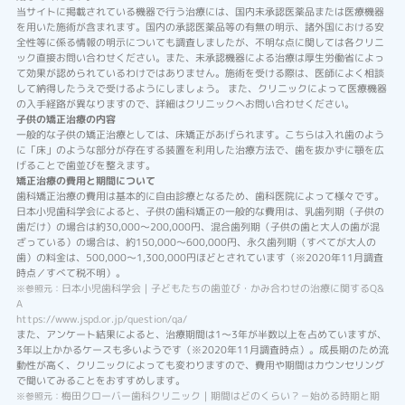
当サイトに掲載されている機器で行う治療には、国内未承認医薬品または医療機器
を用いた施術が含まれます。国内の承認医薬品等の有無の明示、諸外国における安
全性等に係る情報の明示についても調査しましたが、不明な点に関しては各クリニ
ック直接お問い合わせください。また、未承認機器による治療は厚生労働省によっ
て効果が認められているわけではありません。施術を受ける際は、医師によく相談
して納得したうえで受けるようにしましょう。 また、クリニックによって医療機器
の入手経路が異なりますので、詳細はクリニックへお問い合わせください。
子供の矯正治療の内容
一般的な子供の矯正治療としては、床矯正があげられます。こちらは入れ歯のよう
に「床」のような部分が存在する装置を利用した治療方法で、歯を抜かずに顎を広
げることで歯並びを整えます。
矯正治療の費用と期間について
歯科矯正治療の費用は基本的に自由診療となるため、歯科医院によって様々です。
日本小児歯科学会によると、子供の歯科矯正の一般的な費用は、乳歯列期（子供の
歯だけ）の場合は約30,000～200,000円、混合歯列期（子供の歯と大人の歯が混
ざっている）の場合は、約150,000～600,000円、永久歯列期（すべてが大人の
歯）の料金は、500,000～1,300,000円ほどとされています（※2020年11月調査
時点／すべて税不明）。
日本小児歯科学会｜子どもたちの歯並び・かみ合わせの治療に関するQ&
※参照元：
A
https://www.jspd.or.jp/question/qa/
また、アンケート結果によると、治療期間は1～3年が半数以上を占めていますが、
3年以上かかるケースも多いようです（※2020年11月調査時点）。成長期のため流
動性が高く、クリニックによっても変わりますので、費用や期間はカウンセリング
で聞いてみることをおすすめします。
梅田クローバー歯科クリニック｜期間はどのくらい？－始める時期と期
※参照元：