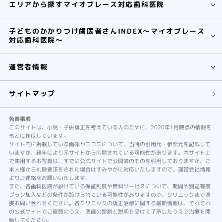
エリアから探すマイオブレース対応歯科医院
子どものかかりつけ歯医者さんINDEX～マイオブレース
対応歯科医院～
運営者情報
サイトマップ
免責事項
このサイトは、小児・子供矯正を考えている人のために、2020年1月時点の情報を
もとに作成しています。
サイト内に掲載している画像や口コミについて、当時の引用元・参照元を記載して
いますが、経年により元サイトから削除されている可能性があります。本サイト上
で使用するお写真は、すでに公式サイトで公開済のものを引用しておりますが、ご
本人様から削除要求をされた場合はすみやかに対応いたしますので、運営会社情報
よりご連絡をお願いいたします。
また、各歯科医院が設けている保証制度や無料サービスについて、期間や別途有償
プラン加入などの条件が設けられている可能性がありますので、クリニックまで直
接お問い合わせください。各クリニックの矯正治療に関する最新情報は、それぞれ
の公式サイトでご確認のうえ、医師の診断と説明を受けて了承したうえで治療を開
始してください。