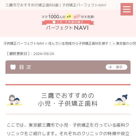
三鷹市でおすすめの矯正歯科8選 | 子供矯正パーフェクトNAVI
子供矯正パーフェクトNAVI
»
住んでいる地域から子供矯正⻭科を探す！
»
東京都の小児
［最終更新日］: 2024/09/24
目 次
三鷹でおすすめの
小児・子供矯正歯科
ここでは、東京都三鷹市で小児・子供矯正を行っている歯科ク
リニックをご紹介します。それぞれのクリニックの特徴や役立