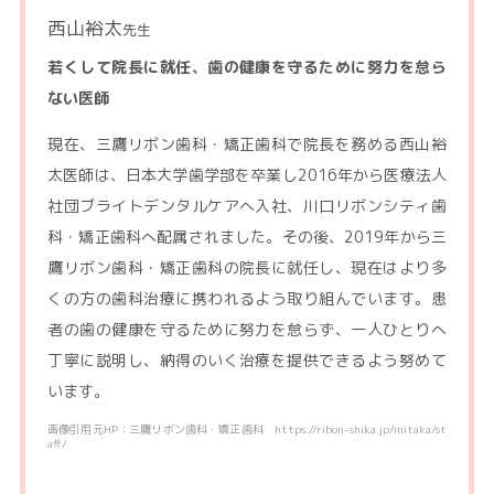
西山裕太
先生
若くして院長に就任、歯の健康を守るために努力を怠ら
ない医師
現在、三鷹リボン歯科・矯正歯科で院長を務める西山裕
太医師は、日本大学歯学部を卒業し2016年から医療法人
社団ブライトデンタルケアへ入社、川口リボンシティ歯
科・矯正歯科へ配属されました。その後、2019年から三
鷹リボン歯科・矯正歯科の院長に就任し、現在はより多
くの方の歯科治療に携われるよう取り組んでいます。患
者の歯の健康を守るために努力を怠らず、一人ひとりへ
丁寧に説明し、納得のいく治療を提供できるよう努めて
います。
画像引用元HP：三鷹リボン歯科・矯正歯科 https://ribon-shika.jp/mitaka/st
aff/