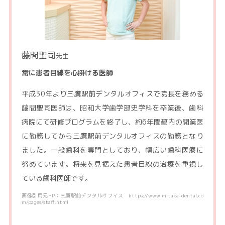
藤間聖司
先生
常に患者目線を心掛ける医師
平成30年より三鷹駅前デンタルオフィスで院長を務める
藤間聖司医師は、昭和大学歯学部史学科を卒業後、歯科
病院にて研修プログラムを終了し、約6年間都内の開業医
に勤務してから三鷹駅前デンタルオフィスの勤務となり
ました。一般歯科を専門としており、幅広い歯科医療に
努めています。将来を見据えた患者目線の治療を重視し
ている歯科医師です。
画像引用元HP：三鷹駅前デンタルオフィス https://www.mitaka-dental.co
m/pages/staff.html