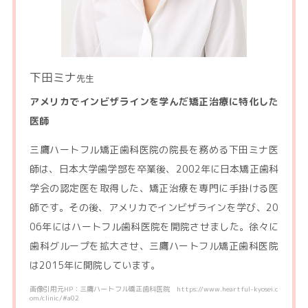
下田ミナ
先生
アメリカでインビザラインを学んだ矯正治療に特化した
医師
三鷹ハートフル矯正歯科医院の院長を務める下田ミナ医
師は、日本大学歯学部を卒業後、2002年に日本矯正歯科
学会の認定医を取得した、矯正治療を専門に手掛ける医
師です。その後、アメリカでインビザラインを学び、20
06年にはハートフル歯科医院を開院させました。徐々に
歯科グループを拡大させ、三鷹ハートフル矯正歯科医院
は2015年に開院しています。
画像引用元HP：三鷹ハートフル矯正歯科医院 https://www.heartful-kyosei.c
om/clinic/#a02