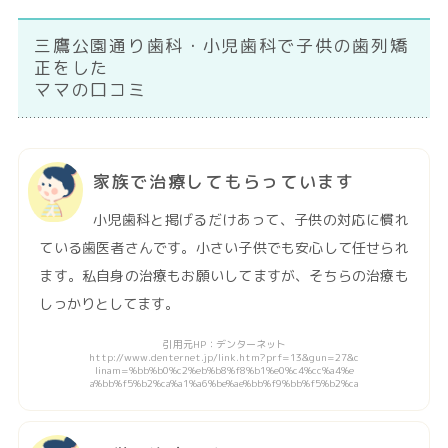
三鷹公園通り歯科・小児歯科で子供の歯列矯
正をした
ママの口コミ
家族で治療してもらっています
小児歯科と掲げるだけあって、子供の対応に慣れ
ている歯医者さんです。小さい子供でも安心して任せられ
ます。私自身の治療もお願いしてますが、そちらの治療も
しっかりとしてます。
引用元HP：デンターネット
http://www.denternet.jp/link.htm?prf=13&gun=27&c
linam=%bb%b0%c2%eb%b8%f8%b1%e0%c4%cc%a4%e
a%bb%f5%b2%ca%a1%a6%be%ae%bb%f9%bb%f5%b2%ca