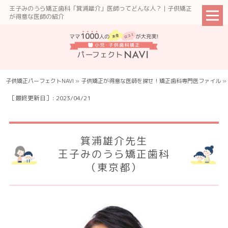
王子みのうら矯正歯科「箕浦雄介」医師ってどんな人？ | 子供矯正
が得意な医師の紹介
子供矯正パーフェクトNAVI
»
子供矯正が得意な医師を探せ！矯正⻭科専門医ファイル
»
［最終更新日］: 2023/04/21
箕浦雄介先生
王子みのうら矯正歯科
（東京都）