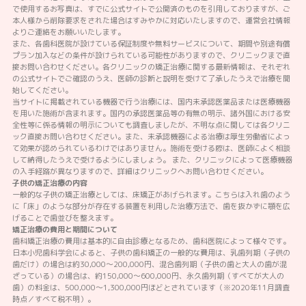
で使用するお写真は、すでに公式サイトで公開済のものを引用しておりますが、ご
本人様から削除要求をされた場合はすみやかに対応いたしますので、運営会社情報
よりご連絡をお願いいたします。
また、各歯科医院が設けている保証制度や無料サービスについて、期間や別途有償
プラン加入などの条件が設けられている可能性がありますので、クリニックまで直
接お問い合わせください。各クリニックの矯正治療に関する最新情報は、それぞれ
の公式サイトでご確認のうえ、医師の診断と説明を受けて了承したうえで治療を開
始してください。
当サイトに掲載されている機器で行う治療には、国内未承認医薬品または医療機器
を用いた施術が含まれます。国内の承認医薬品等の有無の明示、諸外国における安
全性等に係る情報の明示についても調査しましたが、不明な点に関しては各クリニ
ック直接お問い合わせください。また、未承認機器による治療は厚生労働省によっ
て効果が認められているわけではありません。施術を受ける際は、医師によく相談
して納得したうえで受けるようにしましょう。 また、クリニックによって医療機器
の入手経路が異なりますので、詳細はクリニックへお問い合わせください。
子供の矯正治療の内容
一般的な子供の矯正治療としては、床矯正があげられます。こちらは入れ歯のよう
に「床」のような部分が存在する装置を利用した治療方法で、歯を抜かずに顎を広
げることで歯並びを整えます。
矯正治療の費用と期間について
歯科矯正治療の費用は基本的に自由診療となるため、歯科医院によって様々です。
日本小児歯科学会によると、子供の歯科矯正の一般的な費用は、乳歯列期（子供の
歯だけ）の場合は約30,000～200,000円、混合歯列期（子供の歯と大人の歯が混
ざっている）の場合は、約150,000～600,000円、永久歯列期（すべてが大人の
歯）の料金は、500,000～1,300,000円ほどとされています（※2020年11月調査
時点／すべて税不明）。