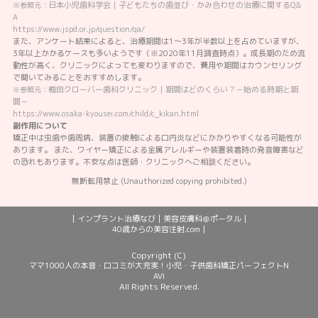
日本小児歯科学会｜子どもたちの歯並び・かみ合わせの治療に関するQ&
※参照元：
A
https://www.jspd.or.jp/question/qa/
また、アンケート結果によると、治療期間は1～3年が半数以上を占めていますが、
3年以上かかるケースも多いようです（※2020年11月調査時点）。成長期のため流
動性が高く、クリニックによっても変わりますので、費用や期間はカウンセリング
で聞いてみることをおすすめします。
梅田クローバー歯科クリニック｜期間はどのくらい？－始める時期と期
※参照元：
間－
https://www.osaka-kyousei.com/child/c_kikan.html
副作用について
矯正中は虫歯や歯周病、装置の接触による口内炎などにかかりやすくなる可能性が
あります。 また、ワイヤー矯正による金属アレルギーや装置装着時の発音障害など
の恐れもあります。不安な点は医師・クリニックへご相談ください。
無断転用禁止 (Unauthorized copying prohibited.)
|
|
|
インプラント治療なび
美容皮膚科＠ポータル
|
40歳からの美容注射.com
Copyright (C)
ママ1000人の本音・口コミが大充実！小児・子供歯科矯正パーフェクトN
AVI
All Rights Reserved.