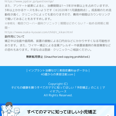
https://www.jspd.or.jp/question/qa/
また、アンケート結果によると、治療期間は1～3年が半数以上を占めていますが、
3年以上かかるケースも多いようです（※2020年11月調査時点）。成長期のため流
動性が高く、クリニックによっても変わりますので、費用や期間はカウンセリング
で聞いてみることをおすすめします。
梅田クローバー歯科クリニック｜期間はどのくらい？－始める時期と期
※参照元：
間－
https://www.osaka-kyousei.com/child/c_kikan.html
副作用について
矯正中は虫歯や歯周病、装置の接触による口内炎などにかかりやすくなる可能性が
あります。 また、ワイヤー矯正による金属アレルギーや装置装着時の発音障害など
の恐れもあります。不安な点は医師・クリニックへご相談ください。
無断転用禁止 (Unauthorized copying prohibited.)
|
|
|
インプラント治療なび
美容皮膚科＠ポータル
|
40歳からの美容注射.com
Copyright (C)
子どもの健康を願うすべてのママに知ってほしい「予防矯正」のこと｜マ
イオブレース
All Rights Reserved.