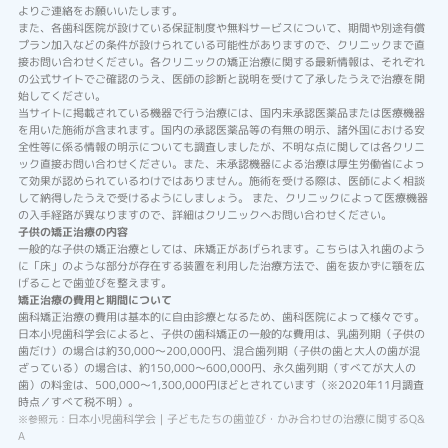
よりご連絡をお願いいたします。
また、各歯科医院が設けている保証制度や無料サービスについて、期間や別途有償
プラン加入などの条件が設けられている可能性がありますので、クリニックまで直
接お問い合わせください。各クリニックの矯正治療に関する最新情報は、それぞれ
の公式サイトでご確認のうえ、医師の診断と説明を受けて了承したうえで治療を開
始してください。
当サイトに掲載されている機器で行う治療には、国内未承認医薬品または医療機器
を用いた施術が含まれます。国内の承認医薬品等の有無の明示、諸外国における安
全性等に係る情報の明示についても調査しましたが、不明な点に関しては各クリニ
ック直接お問い合わせください。また、未承認機器による治療は厚生労働省によっ
て効果が認められているわけではありません。施術を受ける際は、医師によく相談
して納得したうえで受けるようにしましょう。 また、クリニックによって医療機器
の入手経路が異なりますので、詳細はクリニックへお問い合わせください。
子供の矯正治療の内容
一般的な子供の矯正治療としては、床矯正があげられます。こちらは入れ歯のよう
に「床」のような部分が存在する装置を利用した治療方法で、歯を抜かずに顎を広
げることで歯並びを整えます。
矯正治療の費用と期間について
歯科矯正治療の費用は基本的に自由診療となるため、歯科医院によって様々です。
日本小児歯科学会によると、子供の歯科矯正の一般的な費用は、乳歯列期（子供の
歯だけ）の場合は約30,000～200,000円、混合歯列期（子供の歯と大人の歯が混
ざっている）の場合は、約150,000～600,000円、永久歯列期（すべてが大人の
歯）の料金は、500,000～1,300,000円ほどとされています（※2020年11月調査
時点／すべて税不明）。
日本小児歯科学会｜子どもたちの歯並び・かみ合わせの治療に関するQ&
※参照元：
A