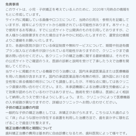
免責事項
このサイトは、小児・子供矯正を考えている人のために、2020年1月時点の情報を
もとに作成しています。
サイト内に掲載している画像や口コミについて、当時の引用元・参照元を記載して
いますが、経年により元サイトから削除されている可能性があります。本サイト上
で使用するお写真は、すでに公式サイトで公開済のものを引用しておりますが、ご
本人様から削除要求をされた場合はすみやかに対応いたしますので、運営会社情報
よりご連絡をお願いいたします。
また、各歯科医院が設けている保証制度や無料サービスについて、期間や別途有償
プラン加入などの条件が設けられている可能性がありますので、クリニックまで直
接お問い合わせください。各クリニックの矯正治療に関する最新情報は、それぞれ
の公式サイトでご確認のうえ、医師の診断と説明を受けて了承したうえで治療を開
始してください。
当サイトに掲載されている機器で行う治療には、国内未承認医薬品または医療機器
を用いた施術が含まれます。国内の承認医薬品等の有無の明示、諸外国における安
全性等に係る情報の明示についても調査しましたが、不明な点に関しては各クリニ
ック直接お問い合わせください。また、未承認機器による治療は厚生労働省によっ
て効果が認められているわけではありません。施術を受ける際は、医師によく相談
して納得したうえで受けるようにしましょう。 また、クリニックによって医療機器
の入手経路が異なりますので、詳細はクリニックへお問い合わせください。
子供の矯正治療の内容
一般的な子供の矯正治療としては、床矯正があげられます。こちらは入れ歯のよう
に「床」のような部分が存在する装置を利用した治療方法で、歯を抜かずに顎を広
げることで歯並びを整えます。
矯正治療の費用と期間について
歯科矯正治療の費用は基本的に自由診療となるため、歯科医院によって様々です。