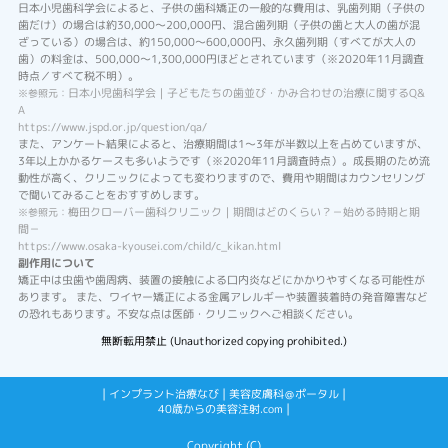
日本小児歯科学会によると、子供の歯科矯正の一般的な費用は、乳歯列期（子供の
歯だけ）の場合は約30,000～200,000円、混合歯列期（子供の歯と大人の歯が混
ざっている）の場合は、約150,000～600,000円、永久歯列期（すべてが大人の
歯）の料金は、500,000～1,300,000円ほどとされています（※2020年11月調査
時点／すべて税不明）。
日本小児歯科学会｜子どもたちの歯並び・かみ合わせの治療に関するQ&
※参照元：
A
https://www.jspd.or.jp/question/qa/
また、アンケート結果によると、治療期間は1～3年が半数以上を占めていますが、
3年以上かかるケースも多いようです（※2020年11月調査時点）。成長期のため流
動性が高く、クリニックによっても変わりますので、費用や期間はカウンセリング
で聞いてみることをおすすめします。
梅田クローバー歯科クリニック｜期間はどのくらい？－始める時期と期
※参照元：
間－
https://www.osaka-kyousei.com/child/c_kikan.html
副作用について
矯正中は虫歯や歯周病、装置の接触による口内炎などにかかりやすくなる可能性が
あります。 また、ワイヤー矯正による金属アレルギーや装置装着時の発音障害など
の恐れもあります。不安な点は医師・クリニックへご相談ください。
無断転用禁止 (Unauthorized copying prohibited.)
|
|
|
インプラント治療なび
美容皮膚科＠ポータル
|
40歳からの美容注射.com
Copyright (C)