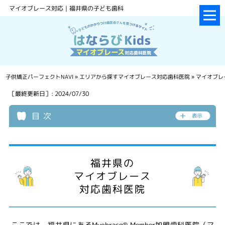
マイオブレース対応｜福井県の子ども歯科
子供矯正パーフェクトNAVI
»
エリアから探すマイオブレース対応歯科医院
»
マイオブレ
［最終更新日］: 2024/07/30
目 次
福井県の
マイオブレース
対応歯科医院
ここでは、福井県にあるMyobrace® Member加盟歯科医院（マ