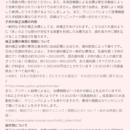
ック直接お問い合わせください。また、未承認機器による治療は厚生労働省によっ
て効果が認められているわけではありません。施術を受ける際は、医師によく相談
して納得したうえで受けるようにしましょう。 また、クリニックによって医療機器
の入手経路が異なりますので、詳細はクリニックへお問い合わせください。
子供の矯正治療の内容
一般的な子供の矯正治療としては、床矯正があげられます。こちらは入れ歯のよう
に「床」のような部分が存在する装置を利用した治療方法で、歯を抜かずに顎を広
げることで歯並びを整えます。
矯正治療の費用と期間について
歯科矯正治療の費用は基本的に自由診療となるため、歯科医院によって様々です。
日本小児歯科学会によると、子供の歯科矯正の一般的な費用は、乳歯列期（子供の
歯だけ）の場合は約30,000～200,000円、混合歯列期（子供の歯と大人の歯が混
ざっている）の場合は、約150,000～600,000円、永久歯列期（すべてが大人の
歯）の料金は、500,000～1,300,000円ほどとされています（※2020年11月調査
時点／すべて税不明）。
日本小児歯科学会｜子どもたちの歯並び・かみ合わせの治療に関するQ&
※参照元：
A
https://www.jspd.or.jp/question/qa/
また、アンケート結果によると、治療期間は1～3年が半数以上を占めていますが、
3年以上かかるケースも多いようです（※2020年11月調査時点）。成長期のため流
動性が高く、クリニックによっても変わりますので、費用や期間はカウンセリング
で聞いてみることをおすすめします。
梅田クローバー歯科クリニック｜期間はどのくらい？－始める時期と期
※参照元：
間－
https://www.osaka-kyousei.com/child/c_kikan.html
副作用について