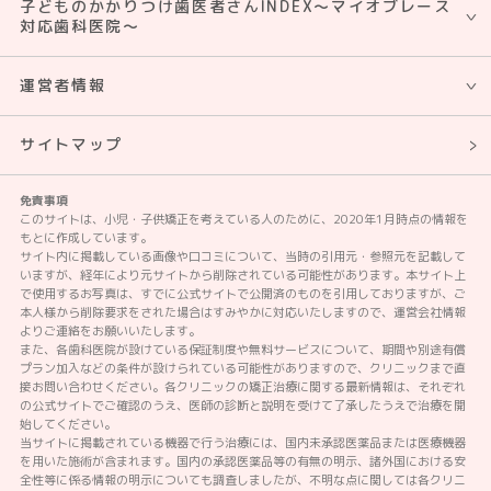
子どものかかりつけ歯医者さんINDEX～マイオブレース
対応歯科医院～
運営者情報
サイトマップ
免責事項
このサイトは、小児・子供矯正を考えている人のために、2020年1月時点の情報を
もとに作成しています。
サイト内に掲載している画像や口コミについて、当時の引用元・参照元を記載して
いますが、経年により元サイトから削除されている可能性があります。本サイト上
で使用するお写真は、すでに公式サイトで公開済のものを引用しておりますが、ご
本人様から削除要求をされた場合はすみやかに対応いたしますので、運営会社情報
よりご連絡をお願いいたします。
また、各歯科医院が設けている保証制度や無料サービスについて、期間や別途有償
プラン加入などの条件が設けられている可能性がありますので、クリニックまで直
接お問い合わせください。各クリニックの矯正治療に関する最新情報は、それぞれ
の公式サイトでご確認のうえ、医師の診断と説明を受けて了承したうえで治療を開
始してください。
当サイトに掲載されている機器で行う治療には、国内未承認医薬品または医療機器
を用いた施術が含まれます。国内の承認医薬品等の有無の明示、諸外国における安
全性等に係る情報の明示についても調査しましたが、不明な点に関しては各クリニ