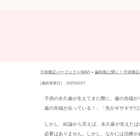
子供矯正パーフェクトNAVI
»
歯科医に聞く！子供矯正
［最終更新日］: 2025/02/27
子供の永久歯が生えてきた際に、歯の先端が
歯の先端が尖っている！」「先がギザギザだ
しかし、結論から言えば、永久歯が生えたば
必要はありません。しかし、なかには治療が