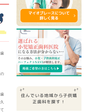
久歯
育の
臼歯
住んでいる地域から子供矯
正⻭科を探す！
永久
えて