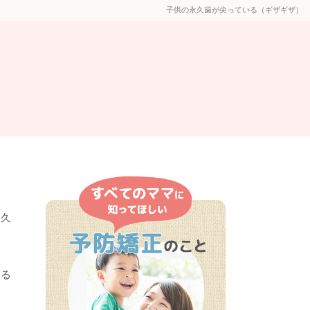
子供の永久歯が尖っている（ギザギザ）
永久
する