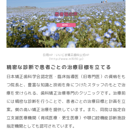
引用HP：いいじま矯正歯科公式HP
（http://www.m3030.jp）
精密な診断で患者ごとの治療目標を立てる
日本矯正歯科学会認定医・臨床指導医（旧専門医）の資格をも
つ院長と、豊富な知識と技術を身につけたスタッフのもとで治
療を受けられる、歯科矯正治療専門のクリニックです。治療前
には精密な診断を行うことで、患者ごとの治療目標と計画を立
案。質の高い矯正治療を提供しています。また、同院は指定自
立支援医療機関（育成医療・更生医療）や顎口腔機能診断施設
指定機関としても認可されています。