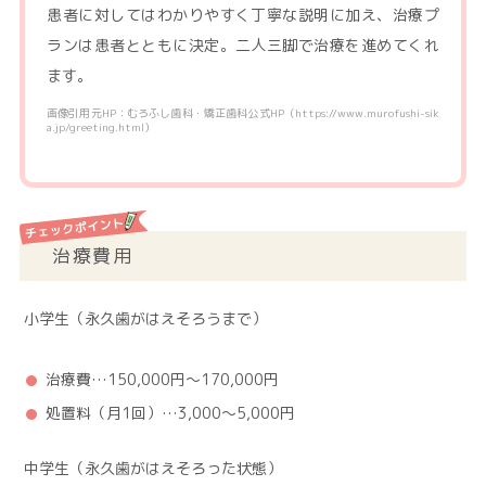
患者に対してはわかりやすく丁寧な説明に加え、治療プ
ランは患者とともに決定。二人三脚で治療を進めてくれ
ます。
画像引用元HP：むろふし歯科・矯正歯科公式HP（https://www.murofushi-sik
a.jp/greeting.html）
治療費用
小学生（永久歯がはえそろうまで）
治療費…150,000円〜170,000円
処置料（月1回）…3,000～5,000円
中学生（永久歯がはえそろった状態）