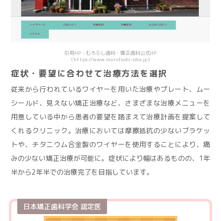
引用HP：むろふし歯科・矯正歯科公式HP
（https://www.murofushi-sika.jp）
症状・要望に合わせて治療方法を選択
従来から行われているワイヤーを用いた治療やプレート、ムー
シールド、見えない矯正治療など、さまざまな治療メニューを
用意している中から患者の要望を踏まえて治療計画を提案して
くれるクリニック。治療においては摩擦抵抗の少ないブラケッ
トや、チタニウム合金製のワイヤーを使用することにより、痛
みの少ない矯正治療が可能に。症状により幅はあるものの、1年
半から2年半での治療完了を目指しています。
日本矯正歯科学会 認定医