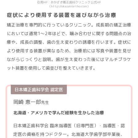
引用HP：おかざき矯正歯科クリニック公式HP
（http://okazakiortho.com）
症状により使用する装置を選びながら治療
矯正治療を専門的に行っているクリニック。成長期の矯正治療
においては通常1〜2年ほどで、噛み合わせに関する問題点の治
療や、成長の調整、歯の生え変わりの誘導を行います。症状に
より使用する装置が異なるため、治療前には写真や装置を見せ
ながらじっくりと説明。歯が生え変わった後にはマルチブラケ
ット装置を使用して歯並びを整えていきます。
日本矯正歯科学会 認定医
岡崎 恵一郎
先生
北海道・アメリカで学んだ経験を生かした治療
日本矯正歯科学会 臨床指導医（旧専門医）・指導医・認
定医の資格を持つドクター。北海道大学歯学部卒業後、