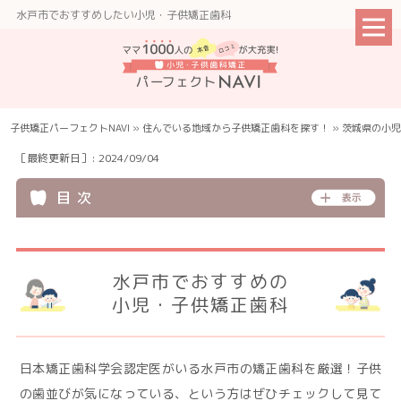
水戸市でおすすめしたい小児・子供矯正歯科
子供矯正パーフェクトNAVI
»
住んでいる地域から子供矯正⻭科を探す！
»
茨城県の小児
［最終更新日］: 2024/09/04
目 次
水戸市でおすすめの
小児・子供矯正歯科
日本矯正歯科学会認定医がいる水戸市の矯正歯科を厳選！子供
の歯並びが気になっている、という方はぜひチェックして見て