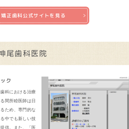
き矯正歯科公式サイトを見る
神尾歯科医院
ニック
正歯科における治療
する間所睦医師は日
あるため、専門的な
する中でも新しい技
に提供。また、「医