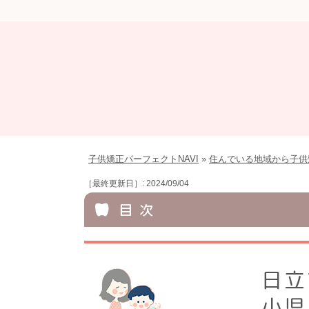
子供矯正パーフェクトNAVI
»
住んでいる地域から子供
［最終更新日］: 2024/09/04
目 次
日立
小児