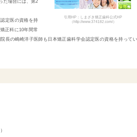
った場合には、第2
引用HP：しまざき矯正歯科公式HP
会認定医の資格を持
（http://www.374182.com/）
矯正科に10年間常
副院長の嶋崎洋子医師も日本矯正歯科学会認定医の資格を持って
合）