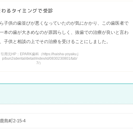
変わるタイミングで受診
ら子供の歯並びが悪くなっていたのが気にかかり、この歯医者で
一本の歯が大きめなのが原因らしく、抜歯での治療が良いと言わ
、子供と相談の上でその治療を受けることにしました。
引用元HP：EPARK歯科（https://haisha-yoyaku.j
p/bun2sdental/detail/index/id/0830230801/tab/
7/）
島町2-15-4