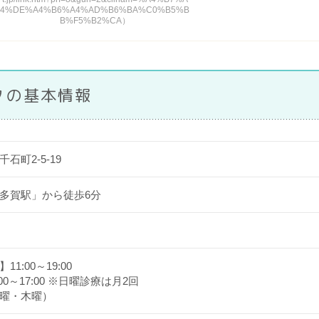
4%DE%A4%B6%A4%AD%B6%BA%C0%B5%B
B%F5%B2%CA）
クの基本情報
石町2-5-19
多賀駅」から徒歩6分
1:00～19:00
00～17:00 ※日曜診療は月2回
曜・木曜）