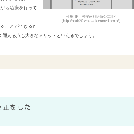
ながら治療を行って
引用HP：神尾歯科医院公式HP
（http://park20.wakwak.com/~kamio/）
けることができるた
く通える点も大きなメリットといえるでしょう。
。
矯正をした