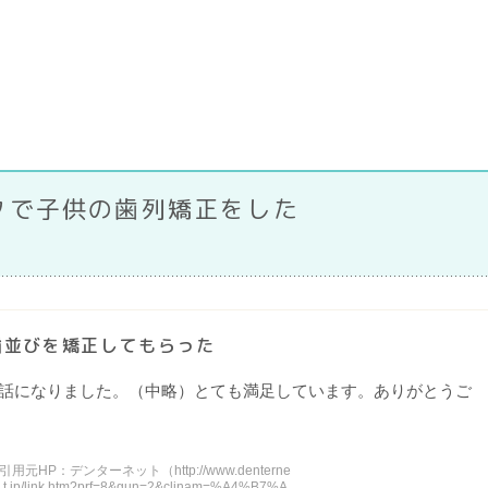
）
クで子供の歯列矯正をした
歯並びを矯正してもらった
話になりました。（中略）とても満足しています。ありがとうご
引用元HP：デンターネット（http://www.denterne
t.jp/link.htm?prf=8&gun=2&clinam=%A4%B7%A