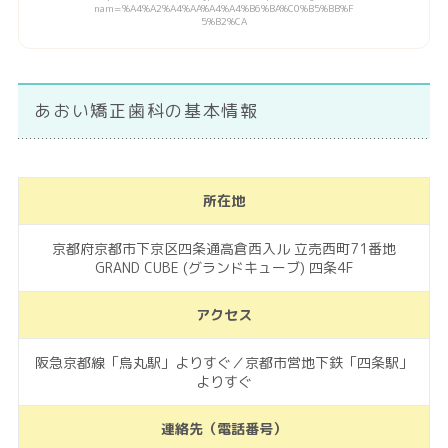
nam=%A4%A2%A4%AA%A4%A4%B6%BA%C0%B5%BB%F
5%B2%CA
あおい矯正歯科の基本情報
所在地
京都府京都市下京区四条通高倉西入ル 立売西町71番地
GRAND CUBE (グランドキューブ) 四条4F
アクセス
阪急京都線「烏丸駅」よりすぐ／京都市営地下鉄「四条駅」
よりすぐ
連絡先（電話番号）