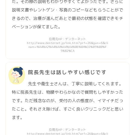
た。その際の説明もわかりやすくてよかったです。さらに
説明文書やレントゲン・写真のコピーなどもらうことがで
きるので、治療が進んだあとで最初の状態を確認できモチ
ベーションが保てました。
引用元HP：デンターネット
http://www.denternet.jp/link.htm?prf=26&gun=6&cli
nam=%A4%A2%A4%AA%A4%A4%B6%BA%C0%B5%BB%F
5%B2%CA
院長先生は話しやすい感じです
先生や衛生士さんは、丁寧に説明してくれます。
特に院長先生は、物腰やわらかなので質問もしやすかった
です。ただ残念なのが、受付の人の態度が、イマイチだっ
たこと。それさえ除けば、すごく良いクリニックだと思い
ます。
引用元HP：デンターネット
http://www.denternet.jp/link.htm?prf=26&gun=6&cli