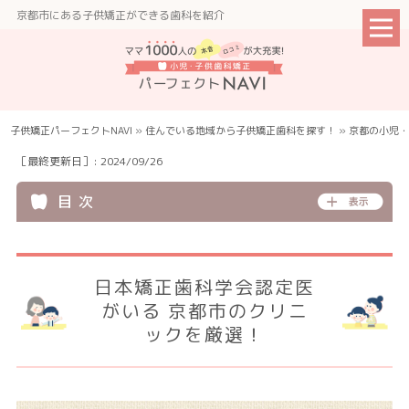
京都市にある子供矯正ができる歯科を紹介
子供矯正パーフェクトNAVI
»
住んでいる地域から子供矯正⻭科を探す！
»
京都の小児・
［最終更新日］: 2024/09/26
目 次
日本矯正歯科学会認定医
がいる 京都市のクリニ
ックを厳選！