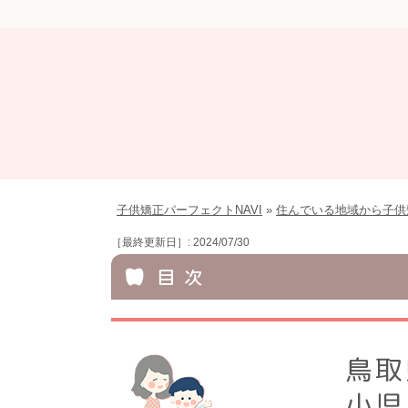
子供矯正パーフェクトNAVI
»
住んでいる地域から子供
［最終更新日］: 2024/07/30
目 次
鳥取
小児