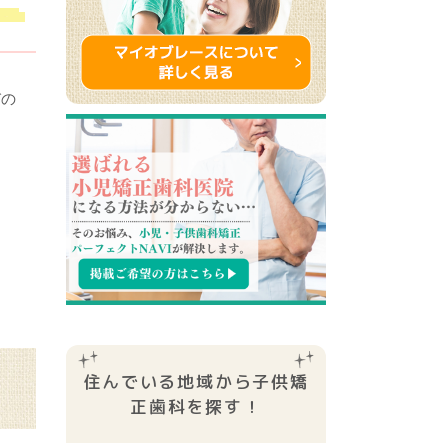
びの
住んでいる地域から子供矯
正⻭科を探す！